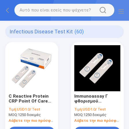
Infectious Disease Test Kit
(60)
C Reactive Protein
Immunoassay Γ
CRP Point Of Care
φθορισμού
Testing Kits
αντιδραστική
Τιμή:
USD1.0/ Test
Τιμή:
USD1.0/ Test
Πιστοποίηση CFDA
πρωτεϊνική
MOQ:
1250 δοκιμές
MOQ:
1250 δοκιμές
ImmunoassayTechnology
πιστοποίηση CE
εξαρτήσεων
Λάβετε την πιο πρόσφατη τιμή
Λάβετε την πιο πρόσφατη τιμή
ανίχνευσης