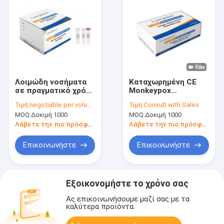
Λοιμώδη νοσήματα
Καταχωρημένη CE
σε πραγματικό χρόνο
Monkeypox
PCR Monkeypox Test
κολλοειδής χρυσή
Τιμή:
negotiable per volume
Τιμή:
Consult with Sales
Kit MPXV CE
υψηλή ακρίβεια
MOQ:
Δοκιμή 1000
MOQ:
Δοκιμή 1000
Registered 1
εξαρτήσεων δοκιμής
Test/Box
αντιγόνων ιών
Λάβετε την πιο πρόσφατη τιμή
Λάβετε την πιο πρόσφατη τιμή
γρήγορη
Επικοινωνήστε
Επικοινωνήστε
Εξοικονομήστε το χρόνο σας
Ας επικοινωνήσουμε μαζί σας με τα
καλύτερα προϊόντα.