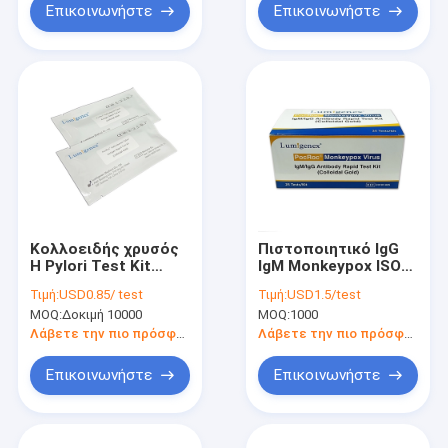
Επικοινωνήστε
Επικοινωνήστε
Κολλοειδής χρυσός
Πιστοποιητικό IgG
H Pylori Test Kit
IgM Monkeypox ISO
Δείγμα κοπράνων
μολυσματικών
Τιμή:
USD0.85/ test
Τιμή:
USD1.5/test
Δείγμα κοπράνων
ασθενειών σύντομο
MOQ:
Δοκιμή 10000
MOQ:
1000
Πιστοποιημένο CE
σε 15 λεπτά
Λάβετε την πιο πρόσφατη τιμή
Λάβετε την πιο πρόσφατη τιμή
Επικοινωνήστε
Επικοινωνήστε