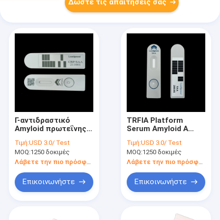
Δώστε τις απαιτήσεις σας
Γ-αντιδραστικό
TRFIA Platform
Amyloid πρωτεΐνης/
Serum Amyloid A
ορών ένα
(SAA) κιτ δοκιμής
Τιμή:
USD 3.0/ Test
Τιμή:
USD 3.0/ Test
πιστοποιητικό CE
POC για ασθένειες
MOQ:
1250 δοκιμές
MOQ:
1250 δοκιμές
εξαρτήσεων δοκιμής
ιατρικών λοιμώξεων
Combo
Λάβετε την πιο πρόσφατη τιμή
Λάβετε την πιο πρόσφατη τιμή
Επικοινωνήστε
Επικοινωνήστε