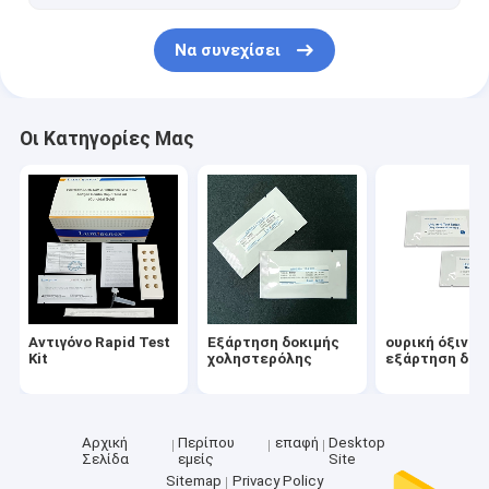
Να συνεχίσει
Οι Κατηγορίες Μας
Αντιγόνο Rapid Test
Εξάρτηση δοκιμής
ουρική όξινη
Kit
χοληστερόλης
εξάρτηση δοκ
Αρχική
Περίπου
επαφή
Desktop
Σελίδα
εμείς
Site
Sitemap
Privacy Policy