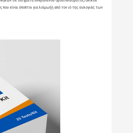
πιθήκων σε δείγματα ανθρώπινου ορού/πλάσματος/ολικού
 που είναι ύποπτοι για λοίμωξη από τον ιό της ευλογιάς των