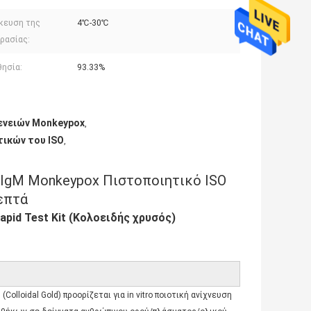
κευση της
4℃-30℃
ρασίας:
θησία:
93.33%
ενειών Monkeypox
,
ικών του ISO
,
 IgM Monkeypox Πιστοποιητικό ISO
επτά
pid Test Kit (Κολοειδής χρυσός)
olloidal Gold) προορίζεται για in vitro ποιοτική ανίχνευση