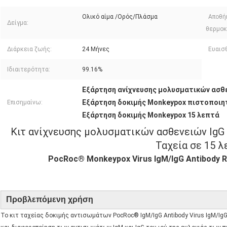
Ολικό αίμα /Ορός/Πλάσμα
Αποθή
Δείγμα:
θερμοκ
Διάρκεια ζωής:
24 Μήνες
Ευαισ
Ιδιαιτερότητα:
99.16%
Εξάρτηση ανίχνευσης μολυσματικών ασθ
Εξάρτηση δοκιμής Monkeypox πιστοποιητ
Επισημαίνω:
Εξάρτηση δοκιμής Monkeypox 15 λεπτά
Κιτ ανίχνευσης μολυσματικών ασθενειών IgG
Ταχεία σε 15 λ
PocRoc® Monkeypox Virus IgM/IgG Antibody Ra
Προβλεπόμενη χρήση
Το κιτ ταχείας δοκιμής αντισωμάτων PocRoc® IgM/IgG Antibody Virus IgM/IgG (C