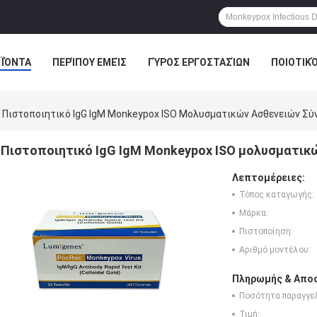
ΪΌΝΤΑ
ΠΕΡΊΠΟΥ ΕΜΕΊΣ
ΓΎΡΟΣ ΕΡΓΟΣΤΑΣΊΩΝ
ΠΟΙΟΤΙΚ
Πιστοποιητικό IgG IgM Monkeypox ISO Μολυσματικών Ασθενειών Σύ
Πιστοποιητικό IgG IgM Monkeypox ISO μολυσματικ
Λεπτομέρειες:
Τόπος καταγωγής:
Μάρκα:
Πιστοποίηση:
Αριθμό μοντέλου:
Πληρωμής & Αποσ
Ποσότητα παραγγελ
Τιμή: