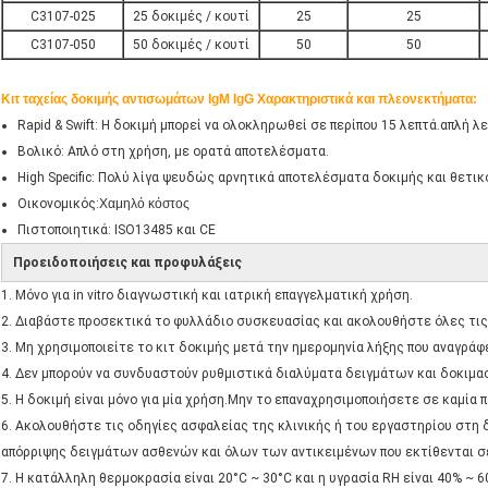
C3107-025
25 δοκιμές / κουτί
25
25
C3107-050
50 δοκιμές / κουτί
50
50
Κιτ ταχείας δοκιμής αντισωμάτων IgM IgG Χαρακτηριστικά και πλεονεκτήματα:
Rapid & Swift: Η δοκιμή μπορεί να ολοκληρωθεί σε περίπου 15 λεπτά.απλή λε
Βολικό: Απλό στη χρήση, με ορατά αποτελέσματα.
High Specific: Πολύ λίγα ψευδώς αρνητικά αποτελέσματα δοκιμής και θετι
Οικονομικός:
Χαμηλό κόστος
Πιστοποιητικά: ISO13485 και CE
Προειδοποιήσεις και προφυλάξεις
1. Μόνο για in vitro διαγνωστική και ιατρική επαγγελματική χρήση.
2. Διαβάστε προσεκτικά το φυλλάδιο συσκευασίας και ακολουθήστε όλες τις
3. Μη χρησιμοποιείτε το κιτ δοκιμής μετά την ημερομηνία λήξης που αναγρά
4. Δεν μπορούν να συνδυαστούν ρυθμιστικά διαλύματα δειγμάτων και δοκιμασ
5. Η δοκιμή είναι μόνο για μία χρήση.Μην το επαναχρησιμοποιήσετε σε καμία 
6. Ακολουθήστε τις οδηγίες ασφαλείας της κλινικής ή του εργαστηρίου στη 
απόρριψης δειγμάτων ασθενών και όλων των αντικειμένων που εκτίθενται σ
7. Η κατάλληλη θερμοκρασία είναι 20°C ~ 30°C και η υγρασία RH είναι 40% ~ 6