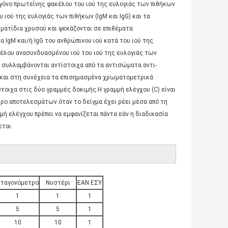
γόνο πρωτεΐνης φακέλου του ιού της ευλογιάς των πιθήκων
 ιού της ευλογιάς των πιθήκων (IgM και IgG) και τα
ματίδια χρυσού και ψεκάζονται σε επιθέματα
 IgM και/ή IgG του ανθρώπινου ιού κατά του ιού της
έλου ανασυνδυασμένου ιού του ιού της ευλογιάς των
 συλλαμβάνονται αντίστοιχα από τα αντισώματα αντι-
, και στη συνέχεια τα επισημασμένα χρωματομετρικά
οιχα στις δύο γραμμές δοκιμής.Η γραμμή ελέγχου (C) είναι
υρο αποτελεσμάτων όταν το δείγμα έχει ρέει μέσα από τη
ή ελέγχου πρέπει να εμφανίζεται πάντα εάν η διαδικασία
ται.
ταγονόμετρο
Νυστέρι
ΕΑΝ ΕΣΥ
1
1
1
5
5
1
10
10
1