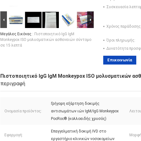
Συσκευασία λεπτο
Χρόνος παράδοσης
Μεγάλες Εικόνας :
Πιστοποιητικό IgG IgM
Monkeypox ISO μολυσματικών ασθενειών σύντομο
Όροι πληρωμής:
σε 15 λεπτά
Δυνατότητα προσφ
Επικοινωνία
Πιστοποιητικό IgG IgM Monkeypox ISO μολυσματικών ασθ
περιγραφή
Γρήγορη εξάρτηση δοκιμής
Ονομασία προϊόντος:
αντισωμάτων ιών IgM/IgG Monkeypox
Λειτου
PocRoc® (κολλοειδής χρυσός)
Επαγγελματική δοκιμή IVD στο
Εφαρμογή:
Μορφή
εργαστήριο κλινικών νοσοκομείων