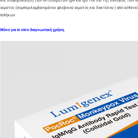
και διαφοροποίηση των αντισωμάτων IgM και IgG του ιού της ευλογιάς των 
αίματος (συμπεριλαμβανομένου φλεβικού αίματος και δακτύλου ) από ασθενείς
πιθήκων.
Μόνο για in vitro διαγνωστική χρήση.