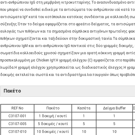
αντι-ανθρώπινου IgG στη μεμβράνη νιτροκυτταρίνης.Το ανασυνδυασμένο αντι
που μπορεί να συνδεθεί ειδικά με τα αντισώματα του ανθρώπινου ιού κατά του
αντισώματα IgY κατά του κοτόπουλου κατσίκας συνδέονται με κολλοειδή σω
σύζευξης.Όταν το δείγμα εφαρμόζεται στο φρεάτιο δείγματος, τα αντισώματα
ευλογιάς των πιθήκων και τα σημασμένα σύμπλοκα αντιγόνων πρωτεΐνης φακ
πιθήκων σχηματίζονται και ταξιδεύουν στην δοκιμαστική ταινία.Τα σύμπλοκα
ανθρώπινου IgM και αντι-ανθρώπινου IgG ποντικού στις δύο γραμμές δοκιμής
σωματίδια κολλοειδούς χρυσού σχηματίζουν μια ορατή κόκκινη γραμμή αντίστ
προεπικαλυμμένη με Chicken IgY.Η γραμμή ελέγχου (C) εμφανίζεται στο παράθ
λωρίδα.Η γραμμή ελέγχου χρησιμοποιείται ως διαδικαστικός έλεγχος.Η γραμμ
δοκιμής εκτελείται σωστά και τα αντιδραστήρια λειτουργούν όπως προβλέπε
Πακέτο
REF No
Πακέτο
Κασέτα
Δείγμα Buffer
Σ
C3107-001
1 δοκιμή / κουτί
1
1
C3107-005
5 δοκιμές / κουτί
5
5
C3107-010
10 δοκιμές / κουτί
10
10