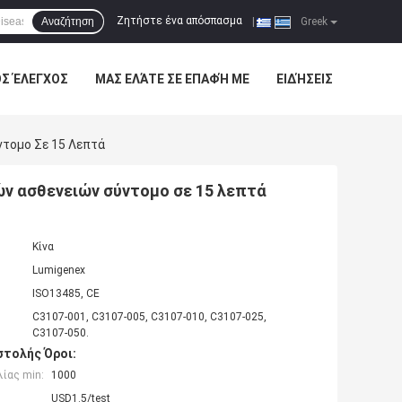
Ζητήστε ένα απόσπασμα
Αναζήτηση
|
Greek
ΌΣ ΈΛΕΓΧΟΣ
ΜΑΣ ΕΛΆΤΕ ΣΕ ΕΠΑΦΉ ΜΕ
ΕΙΔΉΣΕΙΣ
ντομο Σε 15 Λεπτά
ών ασθενειών σύντομο σε 15 λεπτά
Κίνα
Lumigenex
ISO13485, CE
C3107-001, C3107-005, C3107-010, C3107-025,
C3107-050.
τολής Όροι:
ίας min:
1000
USD1.5/test