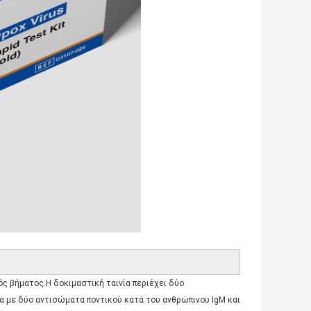
νός βήματος.Η δοκιμαστική ταινία περιέχει δύο
α με δύο αντισώματα ποντικού κατά του ανθρώπινου IgM και