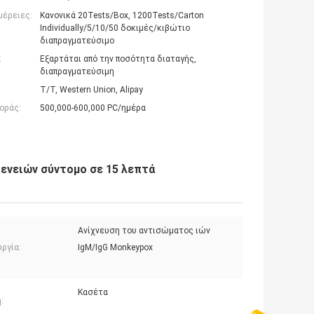
μέρειες:
Κανονικά 20Tests/Box, 1200Tests/Carton
Individually/5/10/50 δοκιμές/κιβώτιο
διαπραγματεύσιμο
:
Εξαρτάται από την ποσότητα διαταγής,
διαπραγματεύσιμη
T/T, Western Union, Alipay
οράς:
500,000-600,000 PC/ημέρα
ενειών σύντομο σε 15 λεπτά
Ανίχνευση του αντισώματος ιών
ργία:
IgM/IgG Monkeypox
Κασέτα
: