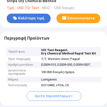
Strips Dry Chemical Method
Τιμή：USD 7.0/ Test
MOQ：1250 δοκιμές
Καλύτερη τιμή
Επικοινωνήστε
Περιγραφή Προϊόντων
,
IVD Test Reagent
Υψηλό φως
Dry Chemical Method Rapid Test Kit
Όροι πληρωμής
T/T, Western Union, Paypal
Αριθμό μοντέλου
D2009-015, D2009-050, D2009-050T.
Δυνατότητα
100.000 δοκιμές/ημέρα
προσφοράς
Μάρκα
Lumigenex
Πιστοποίηση
ISO13485, cFDA, CE
Δείτε περισσότερων