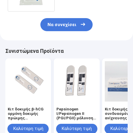
Να συνεχίσει
Συνιστώμενα Προϊόντα
Κιτ δοκιμής β-hCG
Pepsinogen
Κιτ δοκιμής
ορμόνη δοκιμής
Ι/Pepsinogen ΙΙ
συνδυασμένη
πρώιμης
(PGI/PGII) μόλυνση
ανίχνευσης π
εγκυμοσύνης
εξετάσεων αίματος
ολικού αίματος
ανθρώπινη
εξαρτήσεων
δοκιμής OEM 
Καλύτερη τιμή
Καλύτερη τιμή
Καλύτερη 
χοριονική
δοκιμής Combo
（PGI/ PGII）