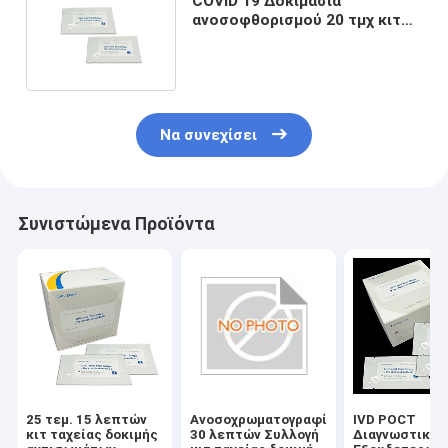
COVID 19 Δοκιμασία
ανοσοφθορισμού 20 τμχ κιτ
ταχείας εξέτασης αίματος IgM
IgG
Να συνεχίσει
Συνιστώμενα Προϊόντα
25 τεμ. 15 λεπτών
Ανοσοχρωματογραφία
IVD POCT
κιτ ταχείας δοκιμής
30 λεπτών Συλλογή
Διαγνωστικό