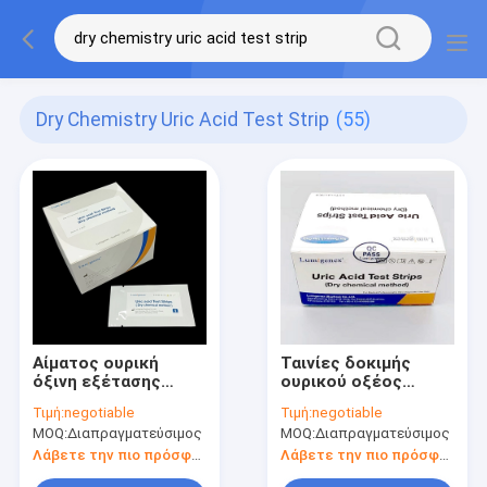
Dry Chemistry Uric Acid Test Strip
(55)
Αίματος ουρική
Ταινίες δοκιμής
όξινη εξέτασης
ουρικού οξέος
υψηλή ακρίβεια
αίματος CE 20μL με
Τιμή:
negotiable
Τιμή:
negotiable
μεθόδου λουρίδων
ανάλυση ξηρής
MOQ:
Διαπραγματεύσιμος
MOQ:
Διαπραγματεύσιμος
ξηρά χημική
χημείας
Λάβετε την πιο πρόσφατη τιμή
Λάβετε την πιο πρόσφατη τιμή