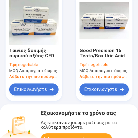
Ταινίες δοκιμής
Good Precision 15
ουρικού οξέος CFDA
Tests/Box Uric Acid
, 15 δοκιμές/Πλαίσιο
Test Strips
Τιμή:
negotiable
Τιμή:
negotiable
Ταινίες δοκιμής
Πιστοποίηση CE
MOQ:
Διαπραγματεύσιμος
MOQ:
Διαπραγματεύσιμος
ουρικού οξέος
Λάβετε την πιο πρόσφατη τιμή
Λάβετε την πιο πρόσφατη τιμή
Επικοινωνήστε
Επικοινωνήστε
Εξοικονομήστε το χρόνο σας
Ας επικοινωνήσουμε μαζί σας με τα
καλύτερα προϊόντα.