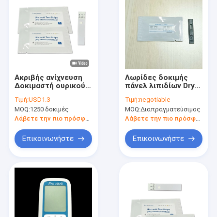
Ακριβής ανίχνευση
Λωρίδες δοκιμής
Δοκιμαστή ουρικού
πάνελ λιπιδίων Dry
οξέος Ανίχνευση
Chemistry Analzyer
Τιμή:
USD1.3
Τιμή:
negotiable
ουρικής αρθρίτιδας
Προφίλ λιπιδίων
MOQ:
1250 δοκιμές
MOQ:
Διαπραγματεύσιμος
για νοσοκομείο
Δοκιμή ουρικού
οξέος / κρεατινίνης
Λάβετε την πιο πρόσφατη τιμή
Λάβετε την πιο πρόσφατη τιμή
Επικοινωνήστε
Επικοινωνήστε
Σπίτι
Προϊόντα
Περίπου εμείς