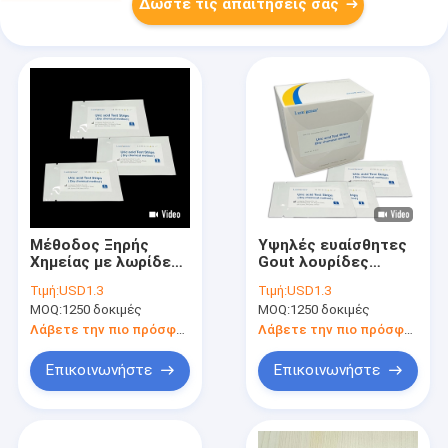
Δώστε τις απαιτήσεις σας
Μέθοδος Ξηρής
Υψηλές ευαίσθητες
Χημείας με λωρίδες
Gout λουρίδες
ολικού αίματος ή
δοκιμής ανίχνευσης
Τιμή:
USD1.3
Τιμή:
USD1.3
ορού δοκιμής
ουρικές όξινες για
MOQ:
1250 δοκιμές
MOQ:
1250 δοκιμές
ουρικού οξέος
το νοσοκομείο
κλινικό
Λάβετε την πιο πρόσφατη τιμή
Λάβετε την πιο πρόσφατη τιμή
Επικοινωνήστε
Επικοινωνήστε