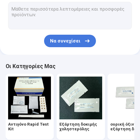
εξάρτηση δοκιμής διαβήτη
Gout Test Kit
Creatinine Test Kit
Να συνεχίσει
Infectious Disease Test Kit
Αναλυτής Ανοσοδοκιμασίας Φθορίζοντος
Οι Κατηγορίες Μας
Cardiac Marker Test Kit
Kidney Function Test Kit
POC Testing Device
Rapid Test Reagent
Αντιγόνο Rapid Test
Εξάρτηση δοκιμής
ουρική όξινη
Εργαστηριακά αναλώσιμα
Kit
χοληστερόλης
εξάρτηση δοκ