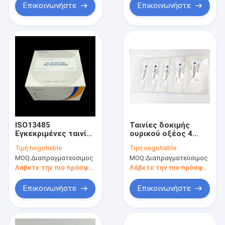
Επικοινωνήστε
Επικοινωνήστε
ISO13485
Ταινίες δοκιμής
Εγκεκριμένες ταινίες
ουρικού οξέος 4
δοκιμής ουρικού
λεπτών Dry
Τιμή:
negotiable
Τιμή:
negotiable
οξέος Dry Chemistry
Chemistry ISO13485
MOQ:
Διαπραγματεύσιμος
MOQ:
Διαπραγματεύσιμος
4 λεπτά
Εγκρίθηκε
Λάβετε την πιο πρόσφατη τιμή
Λάβετε την πιο πρόσφατη τιμή
Επικοινωνήστε
Επικοινωνήστε