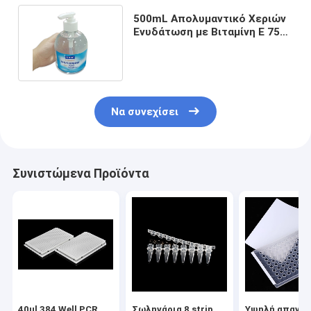
500mL Απολυμαντικό Χεριών
Ενυδάτωση με Βιταμίνη Ε 75%
Αλκοόλ Απολυμαντικό
Να συνεχίσει
Συνιστώμενα Προϊόντα
40ul 384 Well PCR
Σωληνάρια 8 strip
Υψηλή απαντη