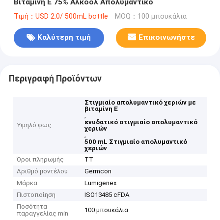
Βιταμίνη Ε 75% Αλκοόλ Απολυμαντικό
Τιμή：USD 2.0/ 500mL bottle
MOQ：100 μπουκάλια
Καλύτερη τιμή
Επικοινωνήστε
Περιγραφή Προϊόντων
Στιγμιαίο απολυμαντικό χεριών με
βιταμίνη Ε
,
ενυδατικό στιγμιαίο απολυμαντικό
Υψηλό φως
χεριών
,
500 mL Στιγμιαίο απολυμαντικό
χεριών
Όροι πληρωμής
TT
Αριθμό μοντέλου
Germcon
Μάρκα
Lumigenex
Πιστοποίηση
ISO13485 cFDA
Ποσότητα
100 μπουκάλια
παραγγελίας min