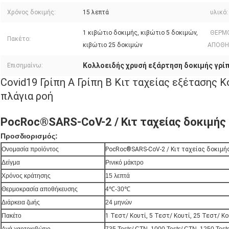
Χρόνος δοκιμής:
15 λεπτά
υλικό:
1 κιβώτιο δοκιμής, κιβώτιο 5 δοκιμών,
ΘΕΡΜ
Πακέτο:
κιβώτιο 25 δοκιμών
ΑΠΟΘΗ
Κολλοειδής χρυσή εξάρτηση δοκιμής γρί
Επισημαίνω:
Covid19 Γρίπη Α Γρίπη Β Κιτ ταχείας εξέτασης 
πλάγια ροή
PocRoc®SARS-CoV-2 / Κιτ ταχείας δοκιμής 
Προσδιορισμός:
Ονομασία προϊόντος
PocRoc®SARS-CoV-2 / Κιτ ταχείας δοκιμής
Δείγμα
Ρινικό μάκτρο
Χρόνος κράτησης
15 λεπτά
Θερμοκρασία αποθήκευσης
4℃-30℃
Διάρκεια ζωής
24 μηνών
Πακέτο
1 Τεστ/ Κουτί, 5 Τεστ/ Κουτί, 25 Τεστ/ Κο