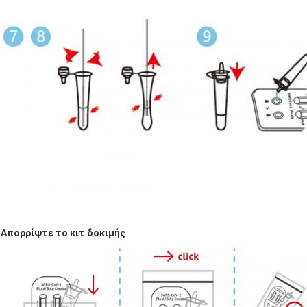
Απορρίψτε το κιτ δοκιμής