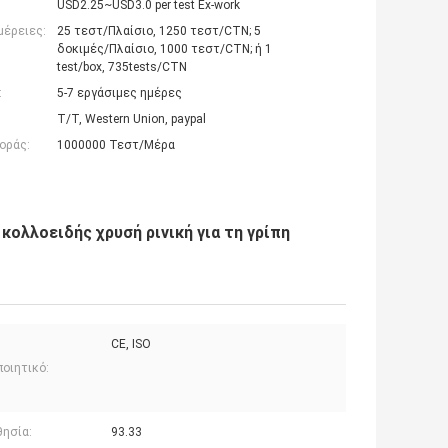
USD2.25~USD3.0 per test Ex-work
μέρειες:
25 τεστ/Πλαίσιο, 1250 τεστ/CTN; 5
δοκιμές/Πλαίσιο, 1000 τεστ/CTN; ή 1
test/box, 735tests/CTN
:
5-7 εργάσιμες ημέρες
T/T, Western Union, paypal
οράς:
1000000 Τεστ/Μέρα
ολλοειδής χρυσή ρινική για τη γρίπη
CE, ISO
οιητικό:
θησία:
93.33