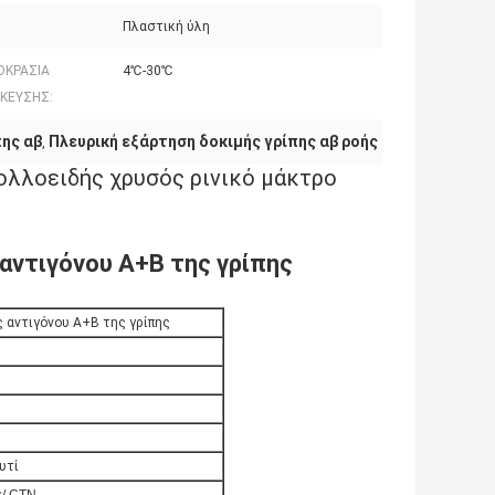
Πλαστική ύλη
ΟΚΡΑΣΙΑ
4℃-30℃
ΚΕΥΣΗΣ:
πης αβ
Πλευρική εξάρτηση δοκιμής γρίπης αβ ροής
,
Κολλοειδής χρυσός ρινικό μάκτρο
αντιγόνου A+B της γρίπης
 αντιγόνου A+B της γρίπης
υτί