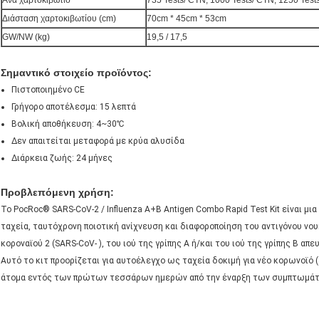
Ανά χαρτοκιβώτιο
735 Tests/ CTN, 1000 Tests/ CTN, 1250 Test
Διάσταση χαρτοκιβωτίου (cm)
70cm * 45cm * 53cm
GW/NW (kg)
19,5 / 17,5
Σημαντικό στοιχείο προϊόντος:
Πιστοποιημένο CE
Γρήγορο αποτέλεσμα: 15 λεπτά
Βολική αποθήκευση: 4~30℃
Δεν απαιτείται μεταφορά με κρύα αλυσίδα
Διάρκεια ζωής: 24 μήνες
Προβλεπόμενη χρήση:
Το PocRoc® SARS-CoV-2 / Influenza A+B Antigen Combo Rapid Test Kit είναι μια
ταχεία, ταυτόχρονη ποιοτική ανίχνευση και διαφοροποίηση του αντιγόνου ν
κοροναϊού 2 (SARS-CoV- ), του ιού της γρίπης Α ή/και του ιού της γρίπης Β απ
Αυτό το κιτ προορίζεται για αυτοέλεγχο ως ταχεία δοκιμή για νέο κορωνοϊό (S
άτομα εντός των πρώτων τεσσάρων ημερών από την έναρξη των συμπτωμάτ