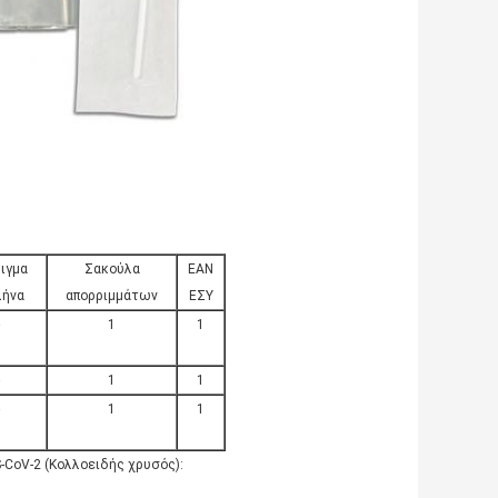
ιγμα
Σακούλα
ΕΑΝ
ήνα
απορριμμάτων
ΕΣΥ
1
1
1
1
1
1
-CoV-2 (Κολλοειδής χρυσός):