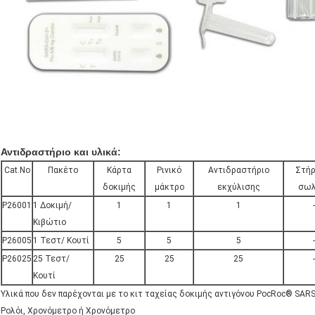
Αντιδραστήριο και υλικά:
Cat.No
Πακέτο
Κάρτα
Ρινικό
Αντιδραστήριο
Στήρ
δοκιμής
μάκτρο
εκχύλισης
σωλ
P26001
1 Δοκιμή/
1
1
1
-
Κιβώτιο
P26005
1 Τεστ/ Κουτί
5
5
5
-
P26025
25 Τεστ/
25
25
25
-
Κουτί
Υλικά που δεν παρέχονται με το κιτ ταχείας δοκιμής αντιγόνου PocRoc® SARS
Ρολόι, Χρονόμετρο ή Χρονόμετρο