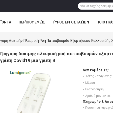
ΪΌΝΤΑ
ΠΕΡΊΠΟΥ ΕΜΕΊΣ
ΓΎΡΟΣ ΕΡΓΟΣΤΑΣΊΩΝ
ΠΟΙΟΤΙΚ
ήγορη Δοκιμής Πλευρική Ροή Πατσαβουρών Εξαρτήσεων Κολλοειδής Χρυ
Γρήγορη δοκιμής πλευρική ροή πατσαβουρών εξαρτή
γρίπη Covid19 μια γρίπη Β
Λεπτομέρειες:
Τόπος καταγωγής:
Μάρκα:
Πιστοποίηση:
Αριθμό μοντέλου:
Πληρωμής & Αποσ
Ποσότητα παραγγελ