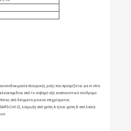
s/ CTN
 ανοσοδοκιμασία πλευρικής ροής που προορίζεται για in vitro
ουκλεοκαψιδίου από το σοβαρό οξύ αναπνευστικό σύνδρομο
ευθείας από δείγματα ρινικού επιχρίσματος.
ARS-CoV-2), λοίμωξη από γρίπη Α ή/και γρίπη Β από λαϊκά
ων.