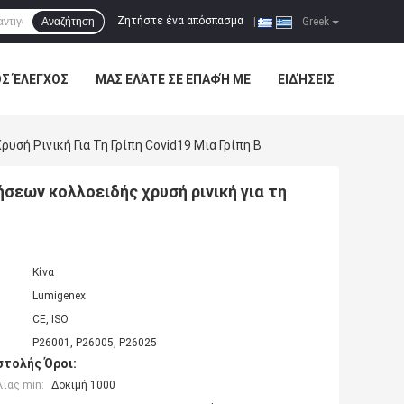
Ζητήστε ένα απόσπασμα
Αναζήτηση
|
Greek
ΌΣ ΈΛΕΓΧΟΣ
ΜΑΣ ΕΛΆΤΕ ΣΕ ΕΠΑΦΉ ΜΕ
ΕΙΔΉΣΕΙΣ
σή Ρινική Για Τη Γρίπη Covid19 Μια Γρίπη Β
σεων κολλοειδής χρυσή ρινική για τη
Κίνα
Lumigenex
CE, ISO
P26001, P26005, P26025
τολής Όροι:
ίας min:
Δοκιμή 1000