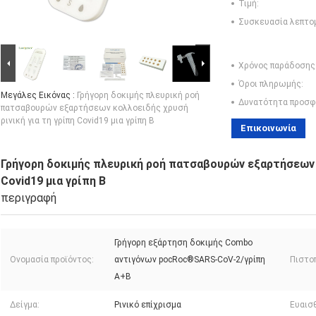
Τιμή:
Συσκευασία λεπτο
Χρόνος παράδοσης
Όροι πληρωμής:
Μεγάλες Εικόνας :
Γρήγορη δοκιμής πλευρική ροή
Δυνατότητα προσφ
πατσαβουρών εξαρτήσεων κολλοειδής χρυσή
ρινική για τη γρίπη Covid19 μια γρίπη Β
Επικοινωνία
Γρήγορη δοκιμής πλευρική ροή πατσαβουρών εξαρτήσεων κ
Covid19 μια γρίπη Β
περιγραφή
Γρήγορη εξάρτηση δοκιμής Combo
Ονομασία προϊόντος:
αντιγόνων pocRoc®SARS-CoV-2/γρίπη
Πιστοπ
A+B
Δείγμα:
Ρινικό επίχρισμα
Ευαισ