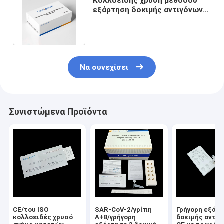
Κολλοειδής χρυσή μεθόδου
εξάρτηση δοκιμής αντιγόνων
γρήγορη για τον ιό Monkeypox
Να συνεχίσει
Συνιστώμενα Προϊόντα
CE/του ISO
SAR-CoV-2/γρίπη
Γρήγορη εξάρ
κολλοειδές χρυσό
A+B/γρήγορη
δοκιμής αντιγ