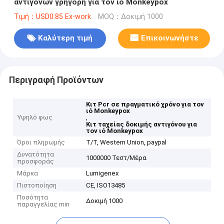
αντιγόνων γρήγορη για τον ιό Monkeypox
Τιμή：USD0.85 Ex-work
MOQ：Δοκιμή 1000
Καλύτερη τιμή
Επικοινωνήστε
Περιγραφή Προϊόντων
Κιτ Pcr σε πραγματικό χρόνο για τον
ιό Monkeypox
Υψηλό φως
,
Κιτ ταχείας δοκιμής αντιγόνου για
τον ιό Monkeypox
Όροι πληρωμής
T/T, Western Union, paypal
Δυνατότητα
1000000 Τεστ/Μέρα
προσφοράς
Μάρκα
Lumigenex
Πιστοποίηση
CE, ISO13485
Ποσότητα
Δοκιμή 1000
παραγγελίας min