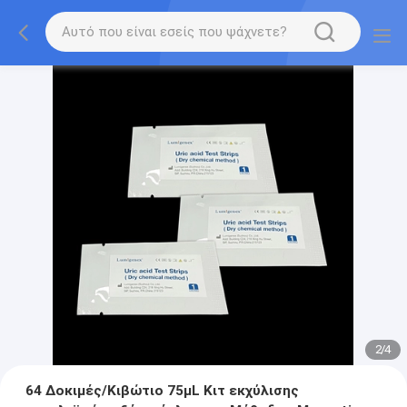
2
/
4
64 Δοκιμές/Κιβώτιο 75μL Κιτ εκχύλισης