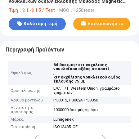
νουκλεϊκών οξέων έκλουσης Μέθοδος Magnetic
Beads
Τιμή：$ 1 -$ 1.5 / Test
MOQ：1250tests
Καλύτερη τιμή
Επικοινωνήστε
Περιγραφή Προϊόντων
64 δοκιμές/ κιτ εκχύλισης
νουκλεϊκού οξέος σε κουτί
Υψηλό φως
,
κιτ εκχύλισης νουκλεϊκού οξέος
έκλουσης 75 μL
L/C, T/T, Western Union, γραμμάριο
Όροι πληρωμής
χρημάτων
Αριθμό μοντέλου
P30015, P30024, P30050
Δυνατότητα
1000000 δοκιμές/ημέρα
προσφοράς
Μάρκα
Lumigenex
Πιστοποίηση
ISO13485, CE