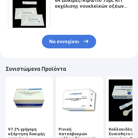
64 Δοκιμές/Κιβώτιο 75μL Κιτ
εκχύλισης νουκλεϊκών οξέων
έκλουσης Μέθοδος Magnetic
Beads
Να συνεχίσει
Συνιστώμενα Προϊόντα
97.2% γρήγορη
Ρινική
Κολλοειδές χ
εξάρτηση δοκιμής
πατσαβουρών
Ευαίσθητο σε